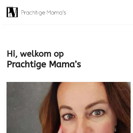
Skip
to
Open
Close
content
mobile
mobile
menu
menu
Hi, welkom op
Prachtige Mama’s