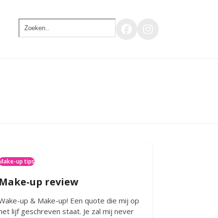
Zoeken..
Facebook
Instagram
Make-up tips
Make-up review
Wake-up & Make-up! Een quote die mij op
het lijf geschreven staat. Je zal mij never