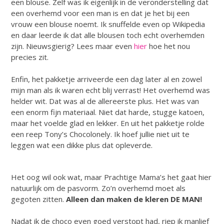
een blouse. Zelf was ik eigenlijk in de veronderstelling dat
een overhemd voor een man is en dat je het bij een
vrouw een blouse noemt. Ik snuffelde even op Wikipedia
en daar leerde ik dat alle blousen toch echt overhemden
zijn. Nieuwsgierig? Lees maar even
hier
hoe het nou
precies zit.
Enfin, het pakketje arriveerde een dag later al en zowel
mijn man als ik waren echt blij verrast! Het overhemd was
helder wit. Dat was al de allereerste plus. Het was van
een enorm fijn materiaal. Niet dat harde, stugge katoen,
maar het voelde glad en lekker. En uit het pakketje rolde
een reep Tony’s Chocolonely. Ik hoef jullie niet uit te
leggen wat een dikke plus dat opleverde.
Het oog wil ook wat, maar Prachtige Mama’s het gaat hier
natuurlijk om de pasvorm. Zo’n overhemd moet als
gegoten zitten.
Alleen dan maken de kleren DE MAN!
Nadat ik de choco even goed verstopt had, riep ik manlief