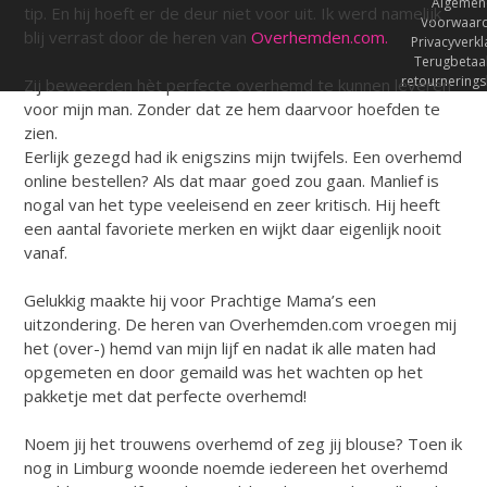
Algemen
tip. En hij hoeft er de deur niet voor uit. Ik werd namelijk
Voorwaar
blij verrast door de heren van
Overhemden.com.
Privacyverkl
Terugbetaal
retournerings
Zij beweerden hèt perfecte overhemd te kunnen leveren
voor mijn man. Zonder dat ze hem daarvoor hoefden te
zien.
Eerlijk gezegd had ik enigszins mijn twijfels. Een overhemd
online bestellen? Als dat maar goed zou gaan. Manlief is
nogal van het type veeleisend en zeer kritisch. Hij heeft
een aantal favoriete merken en wijkt daar eigenlijk nooit
vanaf.
Gelukkig maakte hij voor Prachtige Mama’s een
uitzondering. De heren van Overhemden.com vroegen mij
het (over-) hemd van mijn lijf en nadat ik alle maten had
opgemeten en door gemaild was het wachten op het
pakketje met dat perfecte overhemd!
Noem jij het trouwens overhemd of zeg jij blouse? Toen ik
nog in Limburg woonde noemde iedereen het overhemd