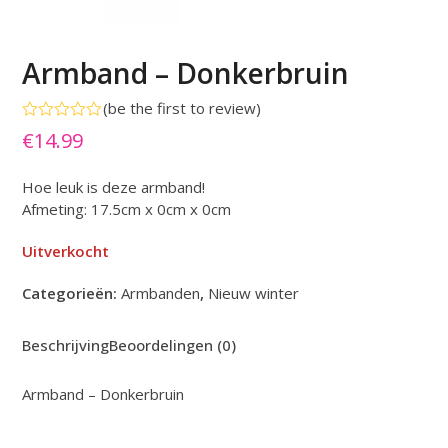
Armband – Donkerbruin
(
be the first to review
)
Gewaardeerd
€
14.99
0
uit
5
Hoe leuk is deze armband!
Afmeting: 17.5cm x 0cm x 0cm
Uitverkocht
Categorieën:
Armbanden
,
Nieuw winter
Beschrijving
Beoordelingen (0)
Armband – Donkerbruin