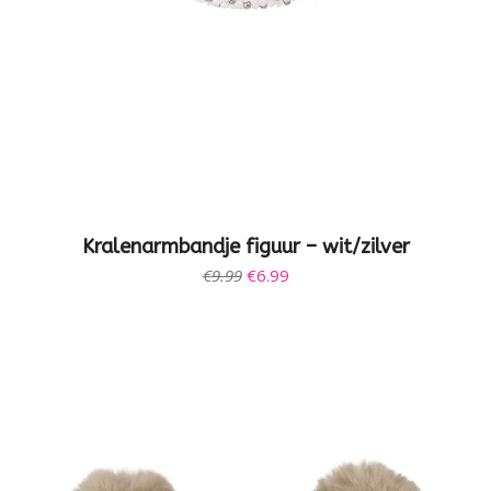
Kralenarmbandje figuur – wit/zilver
Oorspronkelijke
Huidige
€
9.99
€
6.99
prijs
prijs
was:
is:
€9.99.
€6.99.