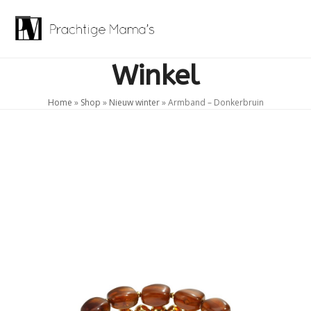
Skip
to
Open
Close
content
mobile
mobile
Winkel
menu
menu
Home
»
Shop
»
Nieuw winter
»
Armband – Donkerbruin