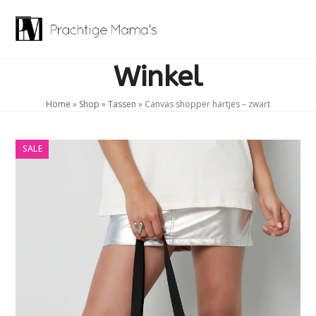
Skip
to
Open
Close
content
mobile
mobile
Winkel
menu
menu
Home
»
Shop
»
Tassen
»
Canvas shopper hartjes – zwart
SALE