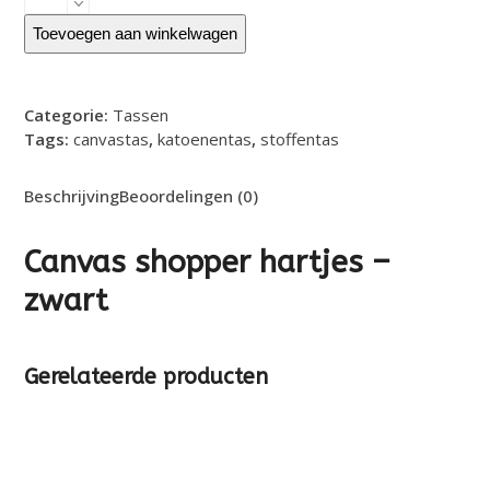
shopper
hartjes
Toevoegen aan winkelwagen
-
zwart
aantal
Categorie:
Tassen
Tags:
canvastas
,
katoenentas
,
stoffentas
Beschrijving
Beoordelingen (0)
Canvas shopper hartjes –
zwart
Gerelateerde producten