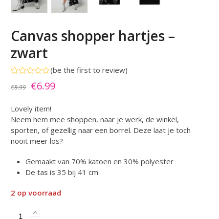
Canvas shopper hartjes –
zwart
(
be the first to review
)
Gewaardeerd
Oorspronkelijke
Huidige
€
6.99
€
8.99
0
uit
prijs
prijs
5
Lovely item!
was:
is:
Neem hem mee shoppen, naar je werk, de winkel,
€8.99.
€6.99.
sporten, of gezellig naar een borrel. Deze laat je toch
nooit meer los?
Gemaakt van 70% katoen en 30% polyester
De tas is 35 bij 41 cm
2 op voorraad
Canvas