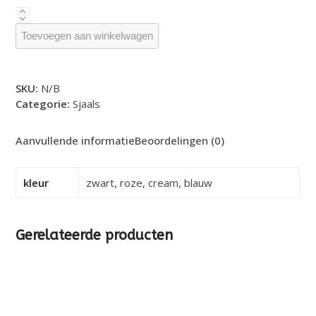
Lucky
beanie
Toevoegen aan winkelwagen
-
verschillende
kleuren
SKU:
N/B
aantal
Categorie:
Sjaals
Aanvullende informatie
Beoordelingen (0)
kleur
zwart, roze, cream, blauw
Gerelateerde producten