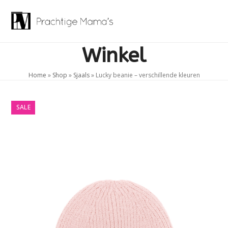
Skip
to
Open
Close
content
mobile
mobile
Winkel
menu
menu
Home
»
Shop
»
Sjaals
»
Lucky beanie – verschillende kleuren
SALE