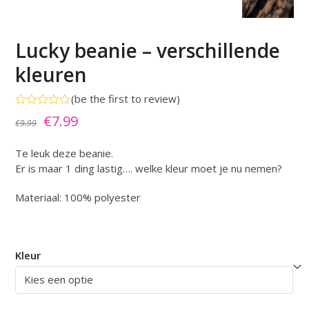
Lucky beanie – verschillende
kleuren
(
be the first to review
)
Gewaardeerd
Oorspronkelijke
Huidige
€
7.99
€
9.99
0
uit
prijs
prijs
5
Te leuk deze beanie.
was:
is:
Er is maar 1 ding lastig…. welke kleur moet je nu nemen?
€9.99.
€7.99.
Materiaal: 100% polyester
Kleur