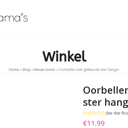
Beauty Tips
Shop
Contact
0 Items
Winkel
Home
»
Shop
»
Nieuw zomer
»
Oorbellen met gekleurde ster hanger
Oorbelle
ster han
(
be the fir
Gewaardeerd
€
11.99
0
uit