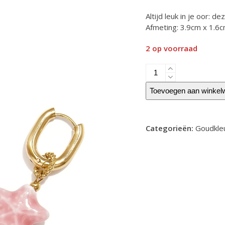
5
Altijd leuk in je oor: 
Afmeting: 3.9cm x 1.6
2 op voorraad
Oorbellen
met
gekleurde
Toevoegen aan winkel
ster
hanger
aantal
Categorieën:
Goudkle