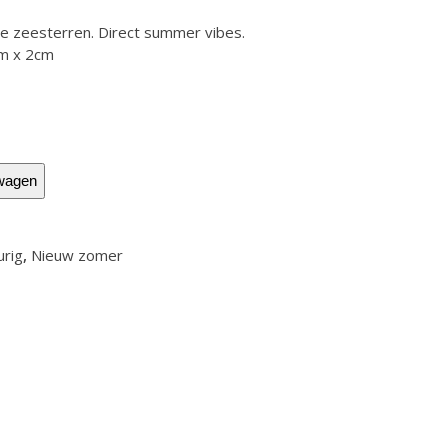
deze zeesterren. Direct summer vibes.
cm x 2cm
wagen
urig
,
Nieuw zomer