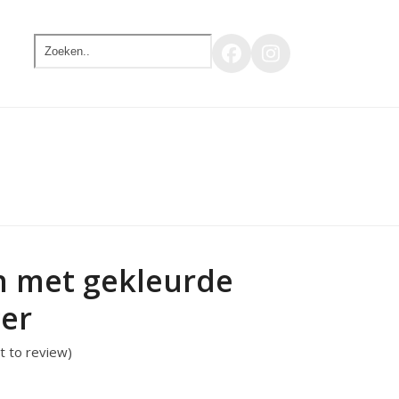
Zoeken..
Facebook
Instagram
n met gekleurde
ger
st to review
)