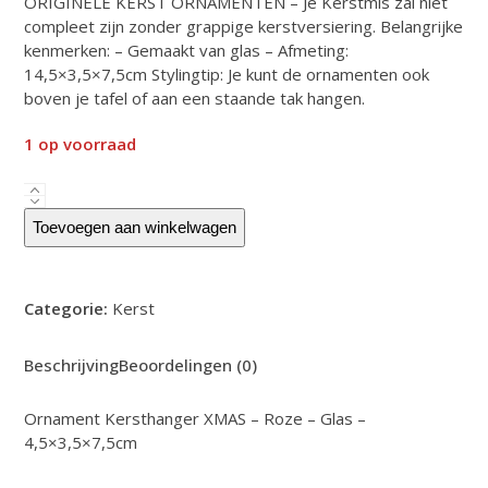
ORIGINELE KERST ORNAMENTEN – Je Kerstmis zal niet
was:
is:
compleet zijn zonder grappige kerstversiering. Belangrijke
€7.99.
€5.99.
kenmerken: – Gemaakt van glas – Afmeting:
14,5×3,5×7,5cm Stylingtip: Je kunt de ornamenten ook
boven je tafel of aan een staande tak hangen.
1 op voorraad
Ornament
Kersthanger
Toevoegen aan winkelwagen
XMAS
-
Roze
Categorie:
Kerst
-
Glas
-
Beschrijving
Beoordelingen (0)
4,5x3,5x7,5cm
aantal
Ornament Kersthanger XMAS – Roze – Glas –
4,5×3,5×7,5cm