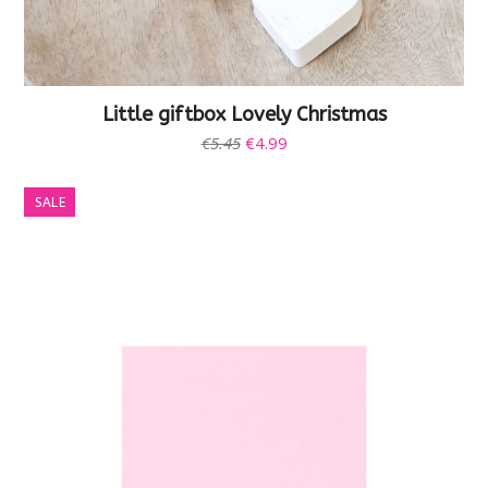
Little giftbox Lovely Christmas
Oorspronkelijke
Huidige
€
5.45
€
4.99
prijs
prijs
was:
is:
SALE
€5.45.
€4.99.