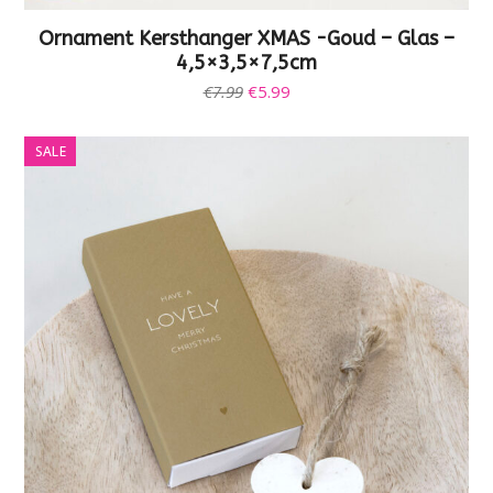
Ornament Kersthanger XMAS -Goud – Glas –
4,5×3,5×7,5cm
Oorspronkelijke
Huidige
€
7.99
€
5.99
prijs
prijs
was:
is:
SALE
€7.99.
€5.99.