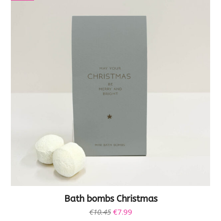
Bath bombs Christmas
Oorspronkelijke
Huidige
€
10.45
€
7.99