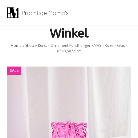
Skip
to
Open
Close
content
mobile
mobile
Winkel
menu
menu
Home
»
Shop
»
Kerst
»
Ornament Kersthanger XMAS – Roze – Glas –
4,5×3,5×7,5cm
SALE