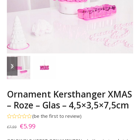
previous
next
slide
slide
Ornament Kersthanger XMAS
– Roze – Glas – 4,5×3,5×7,5cm
(
be the first to review
)
Gewaardeerd
Oorspronkelijke
Huidige
€
5.99
€
7.99
0
uit
prijs
prijs
5