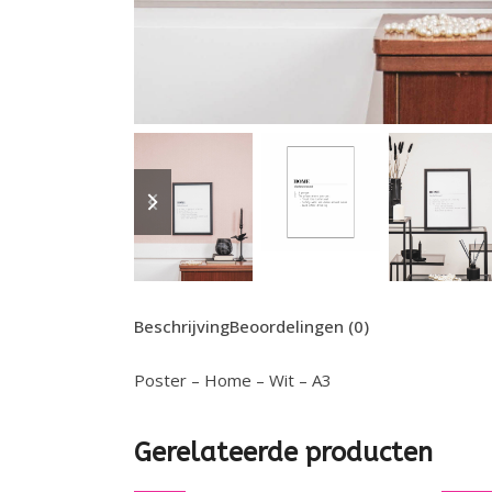
previous
next
slide
slide
Beschrijving
Beoordelingen (0)
Poster – Home – Wit – A3
Gerelateerde producten