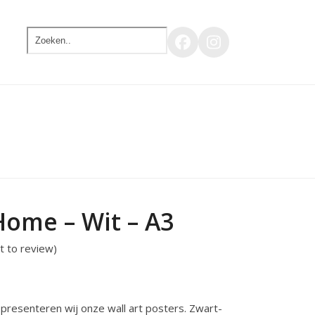
Zoeken..
Facebook
Instagram
Home – Wit – A3
st to review
)
elijke
dige
resenteren wij onze wall art posters. Zwart-