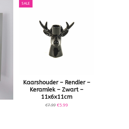
SALE
Kaarshouder – Rendier –
Keramiek – Zwart –
11x6x11cm
Oorspronkelijke
Huidige
€
7.99
€
5.99
prijs
prijs
was:
is:
€7.99.
€5.99.