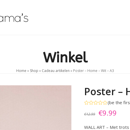
Beauty Tips
Shop
Contact
0 Items
Winkel
Home
»
Shop
»
Cadeau artikelen
»
Poster – Home – Wit – A3
Poster – 
(
be the fir
Gewaardeerd
Oorspronk
Hui
€
9.99
0
€
12.99
uit
prijs
prijs
5
WALL ART – Met trots p