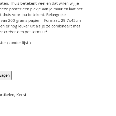
taten. Thuis betekent veel en dat willen wij je
 deze poster een plekje aan je muur en laat het
9.
 thuis voor jou betekent. Belangrijke
 van 200 grams papier – Formaat: 29,7x42cm –
ien er nog leuker uit als je ze combineert met
es: creëer een postermuur!
ter (zonder lijst )
wagen
rtikelen
,
Kerst