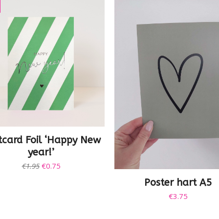
tcard Foil ‘Happy New
year!’
Oorspronkelijke
Huidige
€
1.95
€
0.75
prijs
prijs
Poster hart A5
was:
is:
€
3.75
€1.95.
€0.75.