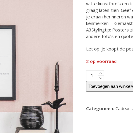
was:
is:
witte kunstfoto’s en ci
graag laten zien. Geef
€12.99.
€9.9
je eraan herinneren wat
kenmerken: – Gemaakt
A3Stylingtip: Posters z
andere foto’s en quot
Let op: je koopt de pos
2 op voorraad
Poster
-
Home
Toevoegen aan winkel
-
Wit
-
Categorieën:
Cadeau a
A3
aantal