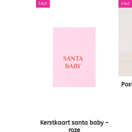
SALE
SALE
Pos
Kerstkaart santa baby –
roze