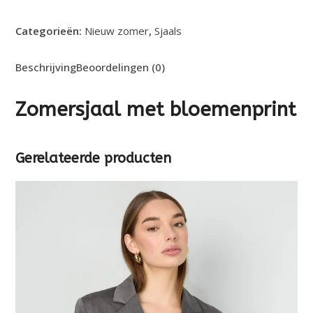
aantal
Categorieën:
Nieuw zomer
,
Sjaals
Beschrijving
Beoordelingen (0)
Zomersjaal met bloemenprint
Gerelateerde producten