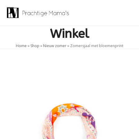
Skip
to
Open
Close
content
mobile
mobile
Winkel
menu
menu
Home
»
Shop
»
Nieuw zomer
»
Zomersjaal met bloemenprint