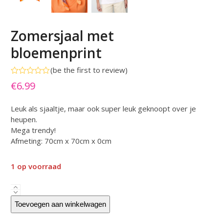
Zomersjaal met
bloemenprint
(
be the first to review
)
Gewaardeerd
€
6.99
0
uit
5
Leuk als sjaaltje, maar ook super leuk geknoopt over je
heupen.
Mega trendy!
Afmeting: 70cm x 70cm x 0cm
1 op voorraad
Zomersjaal
met
Toevoegen aan winkelwagen
bloemenprint