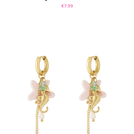
€
7.99