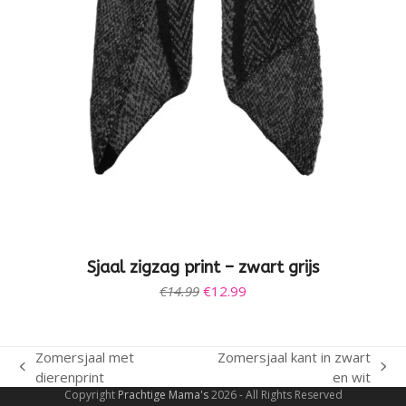
Sjaal zigzag print – zwart grijs
Oorspronkelijke
Huidige
€
14.99
€
12.99
prijs
prijs
was:
is:
€14.99.
€12.99.
Zomersjaal met
Zomersjaal kant in zwart
previous
next
dierenprint
en wit
post:
post:
Copyright
Prachtige Mama's
2026 - All Rights Reserved