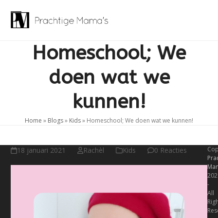
Skip
to
Open
Close
content
mobile
mobile
Homeschool; We
menu
menu
doen wat we
kunnen!
Home
»
Blogs
»
Kids
»
Homeschool; We doen wat we kunnen!
Cop
18 januari 2021
Rachèl
Kids
0 Reacties
Pra
Mam
202
-
All
Rig
Res