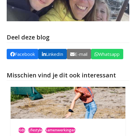
Deel deze blog
Facebook
LinkedIn
E-mail
Whatsapp
Misschien vind je dit ook interessant
Kids
Lifestyle
Samenwerkingen