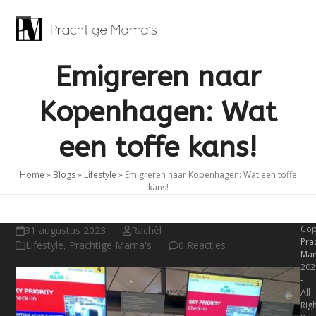
Skip
to
Open
Close
content
mobile
mobile
Emigreren naar
menu
menu
Kopenhagen: Wat
een toffe kans!
Home
»
Blogs
»
Lifestyle
»
Emigreren naar Kopenhagen: Wat een toffe
kans!
Cop
31 augustus 2023
Rachèl
Pra
Lifestyle
,
Prachtige Mama's
0 Reacties
Mam
202
-
All
Rig