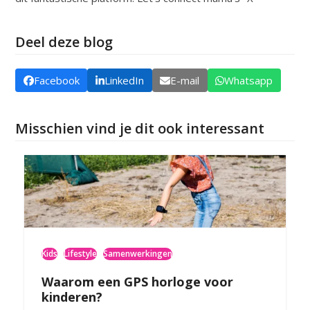
Deel deze blog
Facebook
LinkedIn
E-mail
Whatsapp
Misschien vind je dit ook interessant
Kids
Lifestyle
Samenwerkingen
Waarom een GPS horloge voor
kinderen?