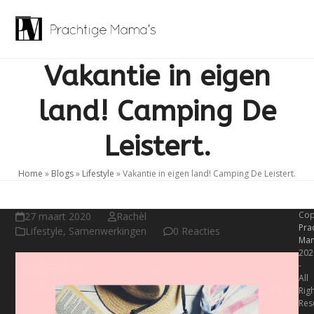
Skip
to
Open
Close
content
mobile
mobile
Vakantie in eigen
menu
menu
land! Camping De
Leistert.
Home
»
Blogs
»
Lifestyle
»
Vakantie in eigen land! Camping De Leistert.
Cop
27 maart 2020
Rachèl
Pra
Lifestyle
,
Samenwerkingen
0 Reacties
Mam
202
-
All
Rig
Res